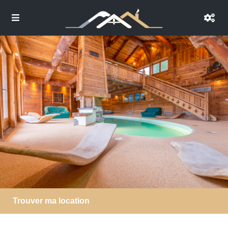
Trouver ma location