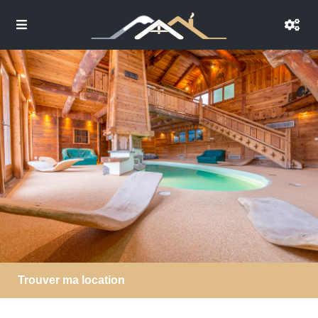
Trouver ma location