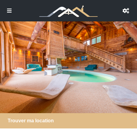
Trouver ma location