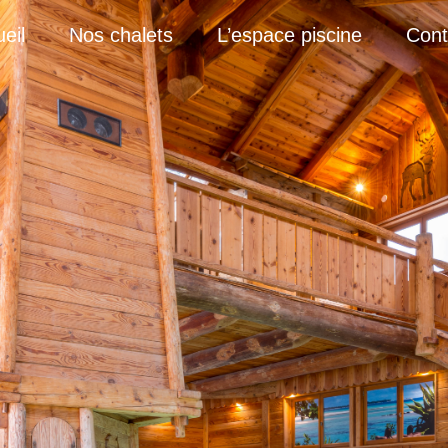
eil
Nos chalets
L’espace piscine
Cont