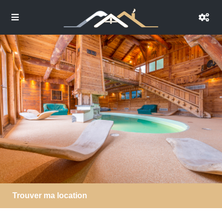
Trouver ma location