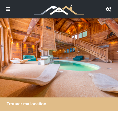
Trouver ma location