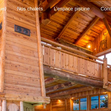
eil
Nos chalets
L’espace piscine
Cont