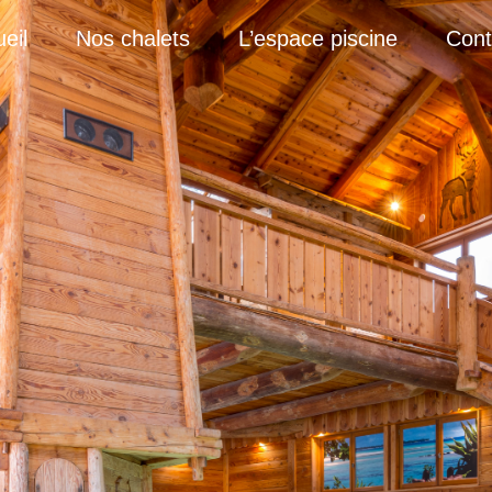
eil
Nos chalets
L’espace piscine
Cont