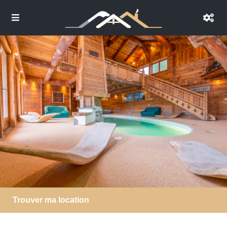
Trouver ma location