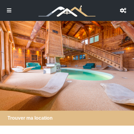
Trouver ma location