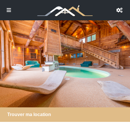
Trouver ma location