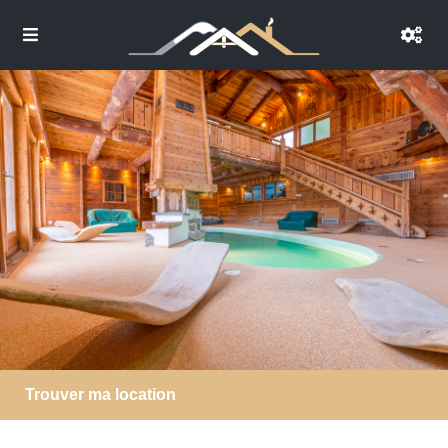
Trouver ma location