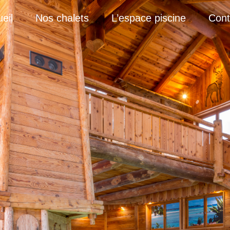
eil
Nos chalets
L’espace piscine
Cont