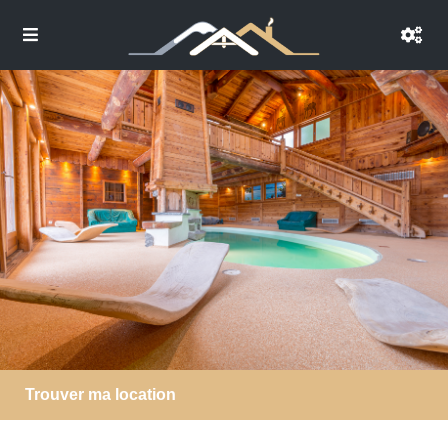
Trouver ma location