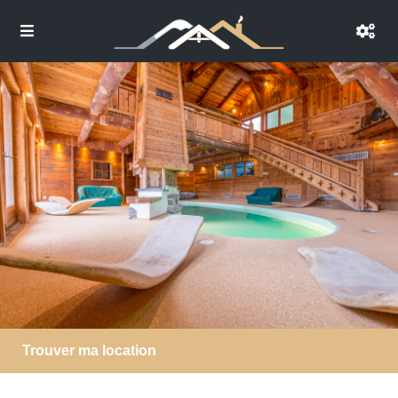
Trouver ma location