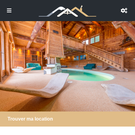
Trouver ma location