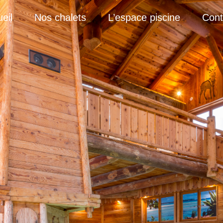
eil
Nos chalets
L’espace piscine
Cont