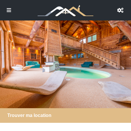
Trouver ma location