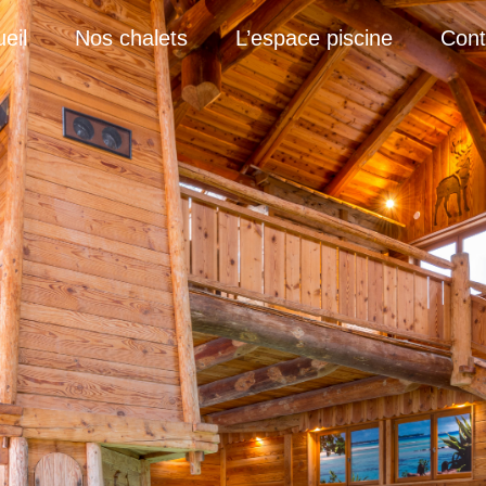
eil
Nos chalets
L’espace piscine
Cont