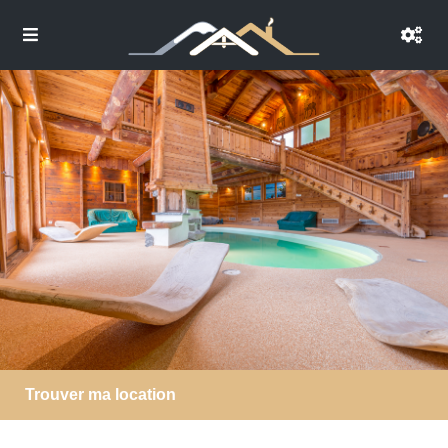
Trouver ma location