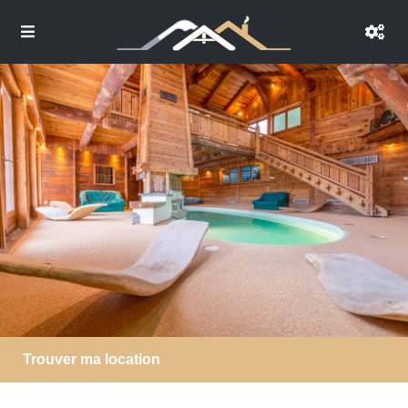
Trouver ma location