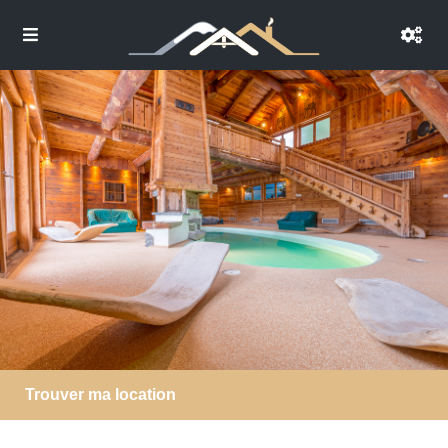
Trouver ma location