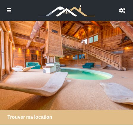
Trouver ma location