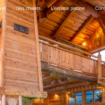
eil
Nos chalets
L’espace piscine
Cont