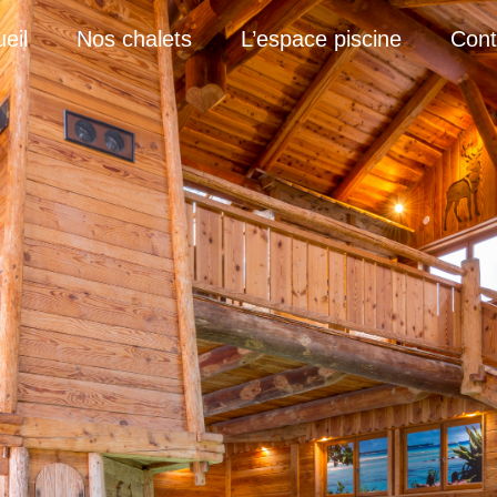
eil
Nos chalets
L’espace piscine
Cont