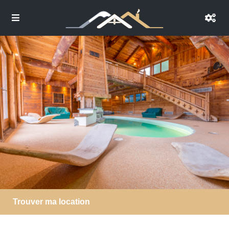
Trouver ma location