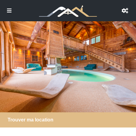
Trouver ma location