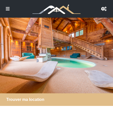
Trouver ma location