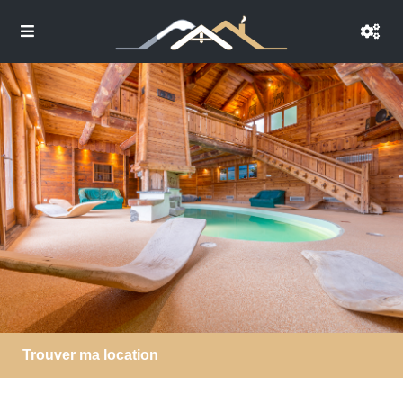
Trouver ma location