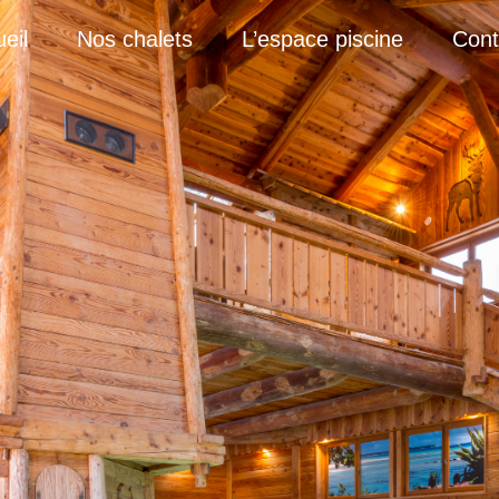
eil
Nos chalets
L’espace piscine
Cont