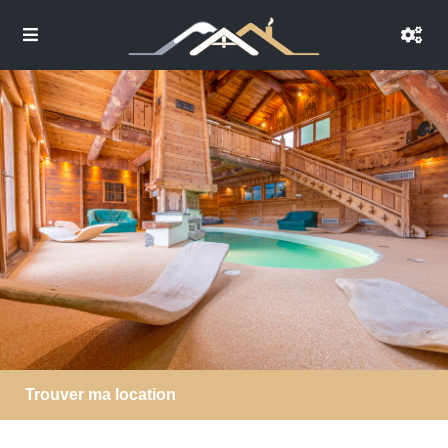
Trouver ma location