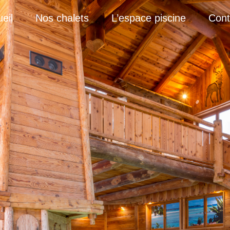
eil
Nos chalets
L’espace piscine
Cont