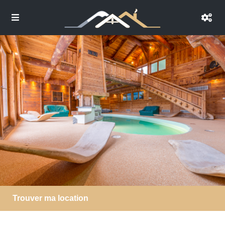
Trouver ma location