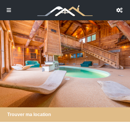
Trouver ma location