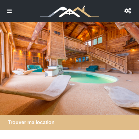
Trouver ma location