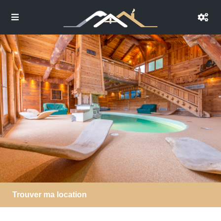
Trouver ma location