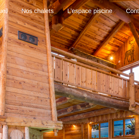
eil
Nos chalets
L’espace piscine
Cont