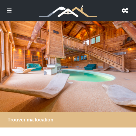
Trouver ma location