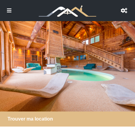
Trouver ma location