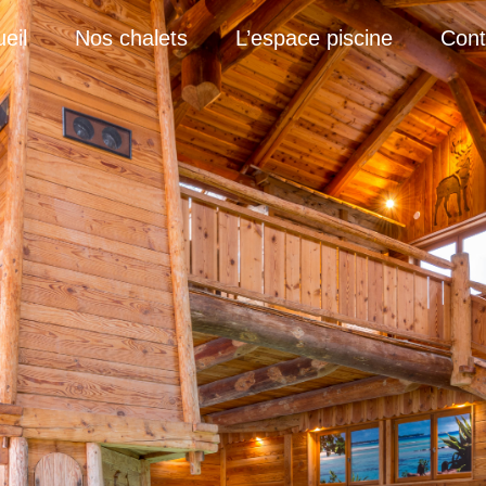
eil
Nos chalets
L’espace piscine
Cont