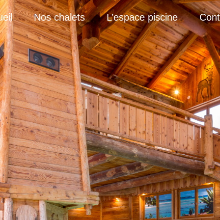
eil
Nos chalets
L’espace piscine
Cont