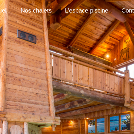
eil
Nos chalets
L’espace piscine
Cont