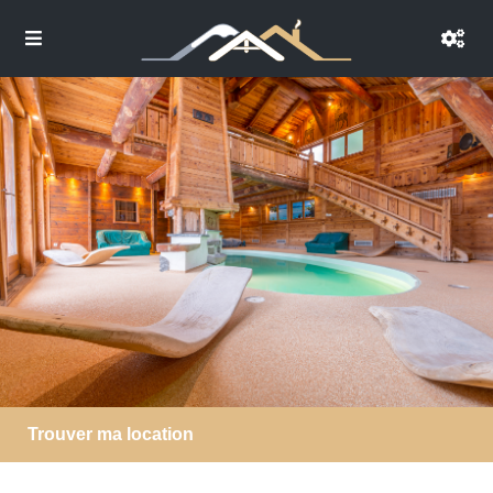
Trouver ma location