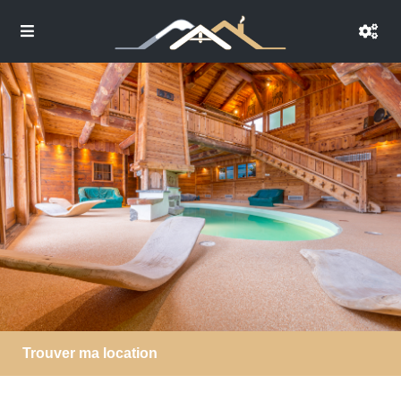
Trouver ma location