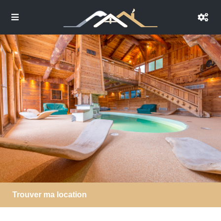
Trouver ma location