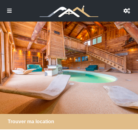
Trouver ma location