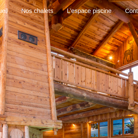
eil
Nos chalets
L’espace piscine
Cont