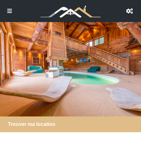
Trouver ma location