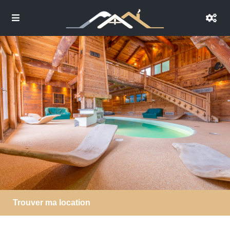
Trouver ma location