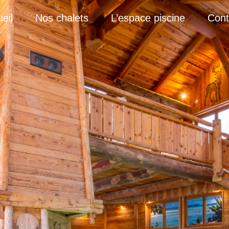
eil
Nos chalets
L’espace piscine
Cont